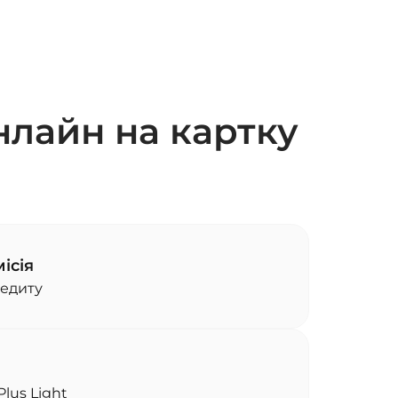
нлайн на картку
ісія
редиту
Plus Light