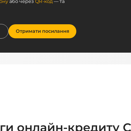
ону
 або через 
QR-код
 — та 
Отримати посилання
ги онлайн-кредиту C