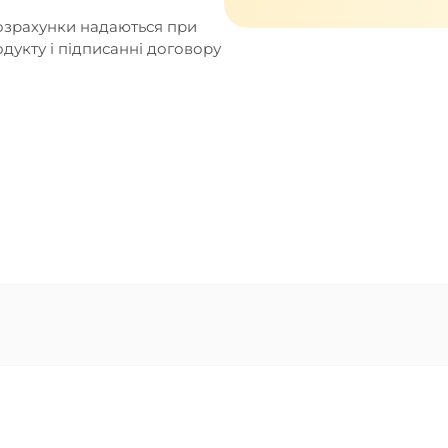
розрахунки надаються при
укту і підписанні договору
ісії та проценти за користування кредитом відповідно
луговування в АТ "КБ "ГЛОБУС" та вимог законодавст
лієнта придбання будь-яких товарів чи послуг від Бан