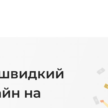
 швидкий 
йн на 