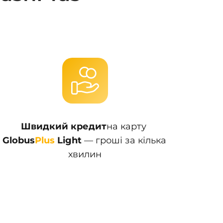
Швидкий кредит
на карту 
Globus
Plus
 Light 
— гроші за кілька 
хвилин