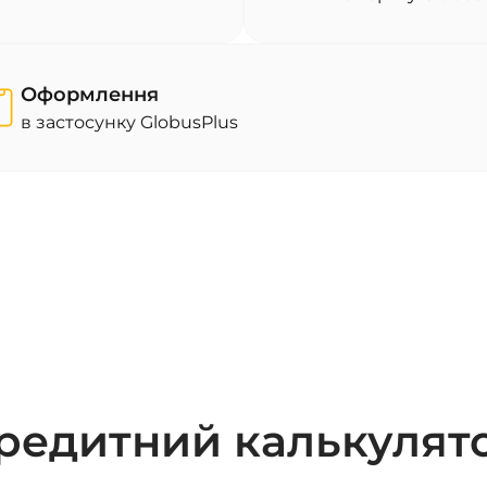
Оформлення
в застосунку GlobusPlus
редитний калькулят