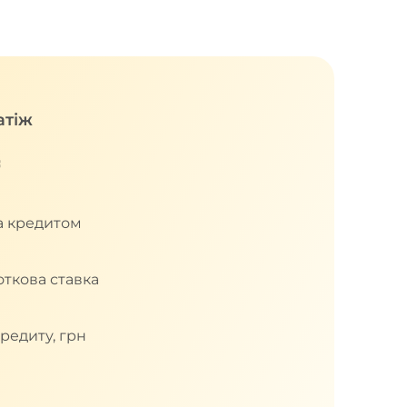
атіж
₴
за кредитом
откова ставка
кредиту, грн