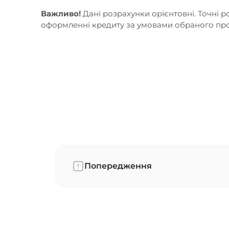
Важливо!
Дані розрахунки орієнтовні. Точні 
оформленні кредиту за умовами обраного прод
Попередження
1
.
Клієнт повертає суму кредиту, ком
комплексу послуг банківського обс
2
.
Банку забороняється вимагати від К