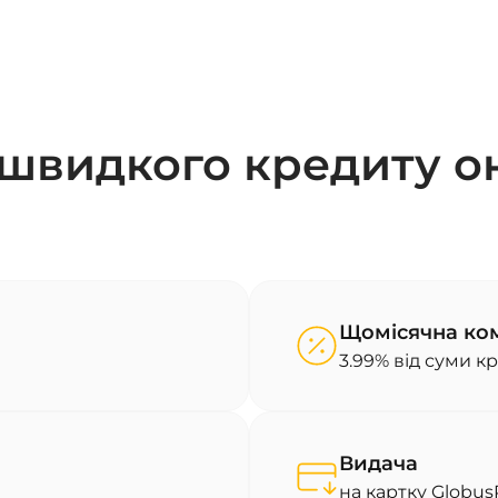
швидкого кредиту о
Щомісячна ком
3.99% від суми к
Видача
на картку Globus