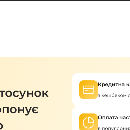
Кредитна к
тосунок
з кешбеком 
понує
Оплата ча
р
в популярни