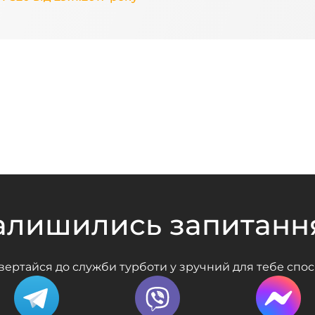
алишились запитанн
вертайся до служби турботи у зручний для тебе спос