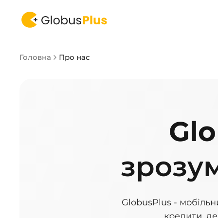
Головна
Про нас
Gl
зрозум
GlobusPlus - мобільн
кредити, д