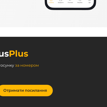
us
Plus
тосунку
за номером
Отримати посилання