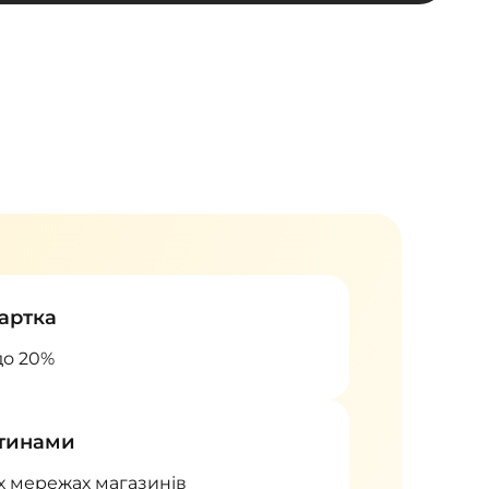
артка
до 20%
стинами
х мережах магазинів