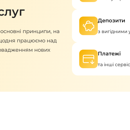
слуг
Депозити
- основні принципи, на
з вигідними
 щодня працюємо над
ровадженням нових
Платежі
та інші серві