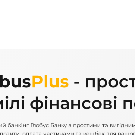
obus
Plus
- прост
ілі фінансові 
ий банкінг Глобус Банку з простими та вигідним
епозити, оплата частинами та кешбек для вашог