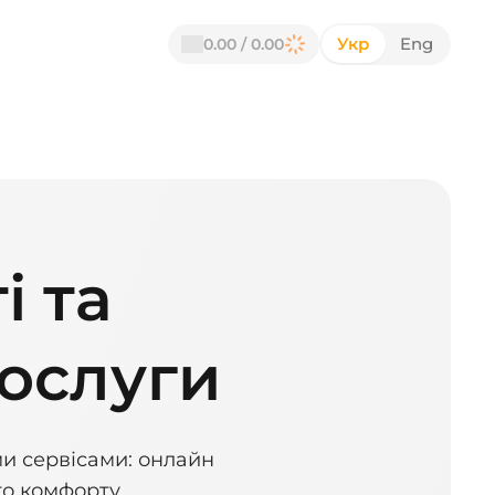
Укр
Eng
0.00 / 0.00
і та
послуги
и сервісами: онлайн 
о комфорту.