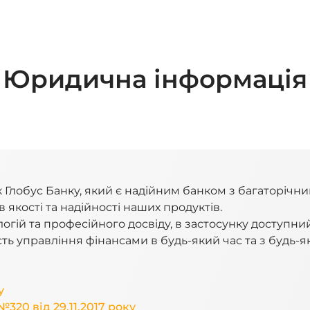
Юридична інформація
 Глобус Банку, який є надійним банком з багаторічн
в якості та надійності наших продуктів.
гій та професійного досвіду, в застосунку доступни
ть управління фінансами в будь-який час та з будь-як
у
320 від 29.11.2017 року