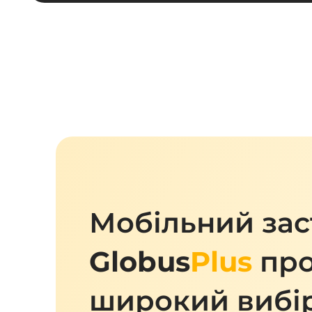
Мобільний зас
Globus
Plus
про
широкий вибі