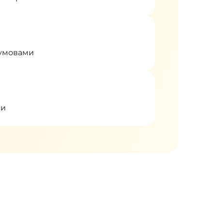
 умовами
си