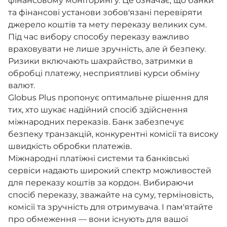
фінансовому моніторингу. Це означає, що банки
та фінансові установи зобов'язані перевіряти
джерело коштів та мету переказу великих сум.
Під час вибору способу переказу важливо
враховувати не лише зручність, але й безпеку.
Ризики включають шахрайство, затримки в
обробці платежу, несприятливі курси обміну
валют.
Globus Plus пропонує оптимальне рішення для
тих, хто шукає надійний спосіб здійснення
міжнародних переказів. Банк забезпечує
безпеку транзакцій, конкурентні комісії та високу
швидкість обробки платежів.
Міжнародні платіжні системи та банківські
сервіси надають широкий спектр можливостей
для переказу коштів за кордон. Вибираючи
спосіб переказу, зважайте на суму, терміновість,
комісії та зручність для отримувача. І пам'ятайте
про обмеження — вони існують для вашої