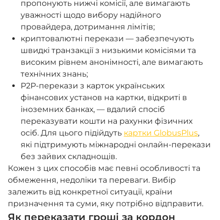
пропонують нижчі комісії, але вимагають
уважності щодо вибору надійного
провайдера, дотримання лімітів;
криптовалютні перекази — забезпечують
швидкі транзакції з низькими комісіями та
високим рівнем анонімності, але вимагають
технічних знань;
P2P-перекази з карток українських
фінансових установ на картки, відкриті в
іноземних банках, — вдалий спосіб
переказувати кошти на рахунки фізичних
осіб.
Для цього підійдуть 
картки GlobusPlus
, 
які підтримують міжнародні онлайн-перекази 
без зайвих складнощів.
Кожен з цих способів має певні особливості та
обмеження, недоліки та переваги. Вибір
залежить від конкретної ситуації, країни
призначення та суми, яку потрібно відправити.
Як переказати гроші за кордон