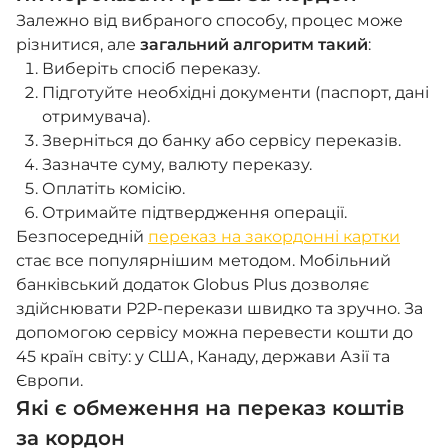
Залежно від вибраного способу, процес може
різнитися, але
загальний алгоритм такий
:
Виберіть спосіб переказу.
Підготуйте необхідні документи (паспорт, дані
отримувача).
Зверніться до банку або сервісу переказів.
Зазначте суму, валюту переказу.
Оплатіть комісію.
Отримайте підтвердження операції.
Безпосередній
переказ на закордонні картки
стає все популярнішим методом. Мобільний
банківський додаток Globus Plus дозволяє
здійснювати P2P-перекази швидко та зручно. За
допомогою сервісу можна перевести кошти до
45 країн світу: у США, Канаду, держави Азії та
Європи.
Які є обмеження на переказ коштів
за кордон