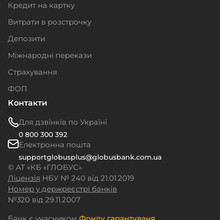
Кредит на картку
Витрати в розстрочку
Депозити
Міжнародні перекази
Страхування
ФОП
Контакти
Для дзвінків по Україні
0 800 300 392
Електронна пошта
supportglobusplus@globusbank.com.ua
© АТ «КБ «ГЛОБУС»
Ліцензія
НБУ № 240 від 21.01.2019
Номер у держреєстрі банків
№320
від 29.11.2007
Банк є учасником
Фонду гарантуваня